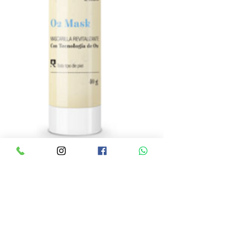
O2 Mask
Información