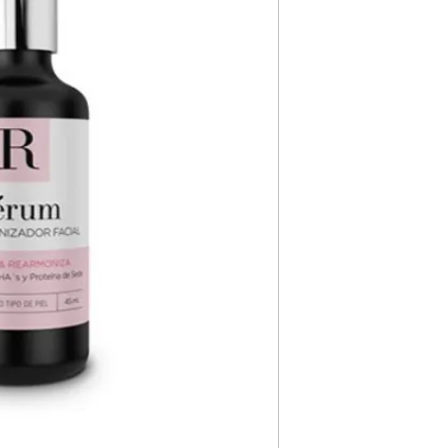
Rearmoniza el 
y minimiza el i
Ofrece un apoy
inmunológica d
de la piel irri
Estimula la re
Combate las ma
la piel.
Reacondiciona l
dejándola hid