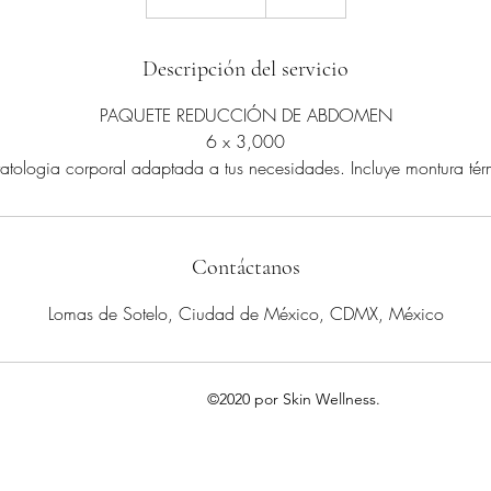
1
5
Descripción del servicio
PAQUETE REDUCCIÓN DE ABDOMEN
m
6 x 3,000
i
atologia corporal adaptada a tus necesidades. Incluye montura tér
n
Contáctanos
Lomas de Sotelo, Ciudad de México, CDMX, México
©2020 por Skin Wellness.