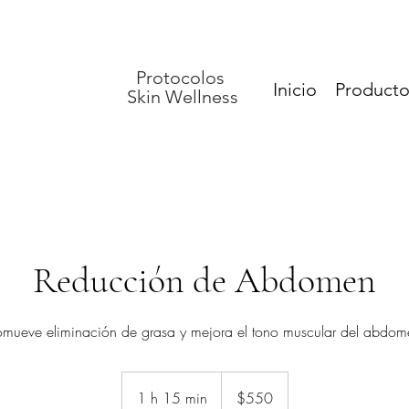
Protocolos
Inicio
Producto
Skin Wellness
Reducción de Abdomen
omueve eliminación de grasa y mejora el tono muscular del abdom
550
pesos
1 h 15 min
1
$550
mexicanos